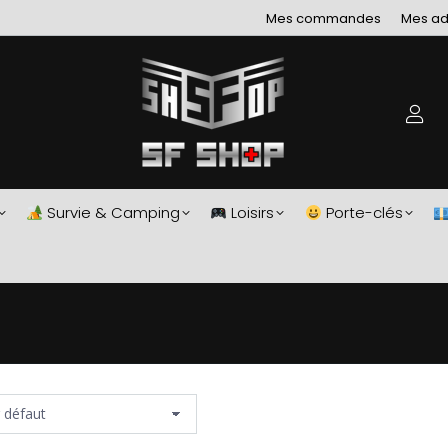
Mes commandes
Mes ad
Survie & Camping
Loisirs
Porte-clés