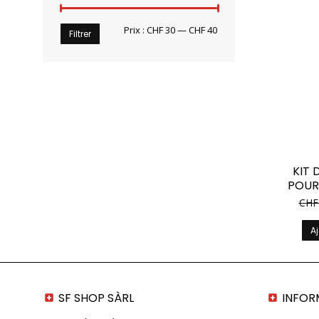
Prix
Prix
Prix :
CHF 30
—
CHF 40
Filtrer
min
max
KIT 
POUR
CHF
Aj
SF SHOP SÀRL
INFOR