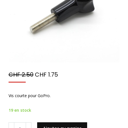
CHF
2.50
CHF
1.75
Vis courte pour GoPro.
19 en stock
quantité