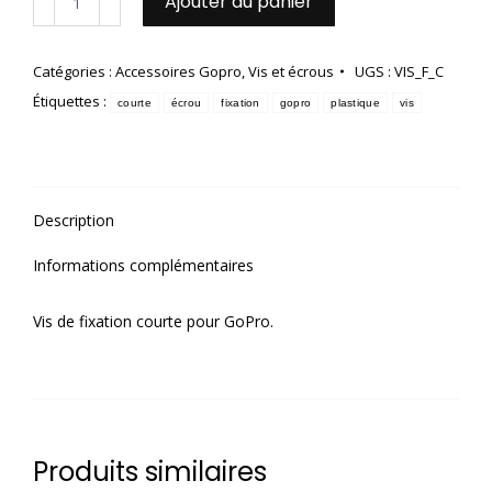
Ajouter au panier
de
Vis
de
Catégories :
Accessoires Gopro
,
Vis et écrous
UGS :
VIS_F_C
fixation
Étiquettes :
courte
courte
écrou
fixation
gopro
plastique
vis
Description
Informations complémentaires
Vis de fixation courte
pour GoPro.
Produits similaires