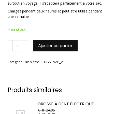
surtout en voyage! Il s’adaptera parfaitement à votre sac..
Chargez pendant deux heures et peut être utilisé pendant
une semaine
4 en stock
quantité
Ajouter au panier
de
Vaporisateur
pour
Catégorie :
Bien-être
UGS :
VAP_V
visage
Produits similaires
BROSSE À DENT ÉLECTRIQUE
CHF
24.95