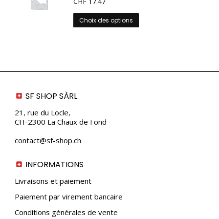
CHF
17.47
Ce
Choix des options
produit
a
plusieurs
variations.
Les
options
peuvent
SF SHOP SÀRL
être
choisies
21, rue du Locle,
sur
CH-2300 La Chaux de Fond
la
contact@sf-shop.ch
page
du
produit
INFORMATIONS
Livraisons et paiement
Paiement par virement bancaire
Conditions générales de vente