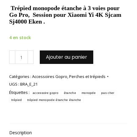
Trépied monopode étanche à 3 voies pour
Go Pro, Session pour Xiaomi Yi 4K Sjcam
Sj4000 Eken .
4 en stock
quantité
Ajouter au panier
de
Trépied
monopode
Catégories :
Accessoires Gopro
,
Perches et trépieds
étanche
UGS :
BRA_E_21
à
3
Étiquettes :
accessoire gopro
étanche
monopde
pas cher
voies
trépied
trépied monopode étanche étanche
Description