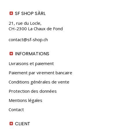
choisies
sur
SF SHOP SÀRL
la
page
21, rue du Locle,
du
CH-2300 La Chaux de Fond
produit
contact@sf-shop.ch
INFORMATIONS
Livraisons et paiement
Paiement par virement bancaire
Conditions générales de vente
Protection des données
Mentions légales
Contact
CLIENT