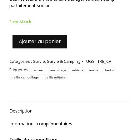
parfaitement son but.
1 en stock
Ajouter au panier
Catégories :
Survie
,
Survie & Camping
UGS :
TRE_CV
Étiquettes :
armée
camouflage
militaire
ombre
Treillis
treillis camouflage
treillis militaire
Description
Informations complémentaires
Treillis
de camouflage