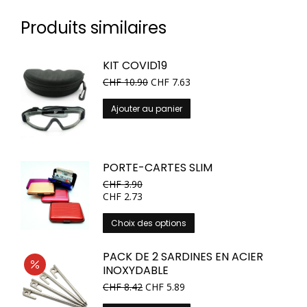
Produits similaires
KIT COVID19
CHF
10.90
CHF
7.63
Ajouter au panier
PORTE-CARTES SLIM
CHF
3.90
CHF
2.73
Ce
Choix des options
produit
a
PACK DE 2 SARDINES EN ACIER
plusieurs
INOXYDABLE
variations.
Le
Le
CHF
8.42
CHF
5.89
Les
prix
prix
options