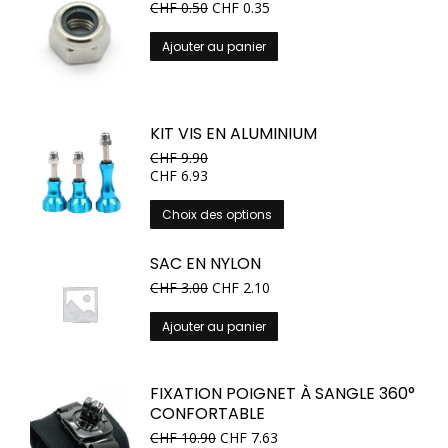
CHF
0.50
CHF
0.35
Ajouter au panier
KIT VIS EN ALUMINIUM
CHF
9.90
CHF
6.93
Ce
Choix des options
produit
a
SAC EN NYLON
plusieurs
CHF
3.00
CHF
2.10
variations.
Les
Ajouter au panier
options
peuvent
être
FIXATION POIGNET À SANGLE 360°
choisies
CONFORTABLE
sur
CHF
10.90
CHF
7.63
la