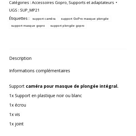
Catégories :
Accessoires Gopro
,
Supports et adaptateurs
pour
UGS :
SUP_MP21
masque
de
Étiquettes :
support caméra
support GoPro masque plongée
plongée
support masque gopro
support plongée gopro
Description
Informations complémentaires
Support
caméra pour masque de plongée intégral.
1x Support en plastique noir ou blanc
1x écrou
1x vis
1x joint