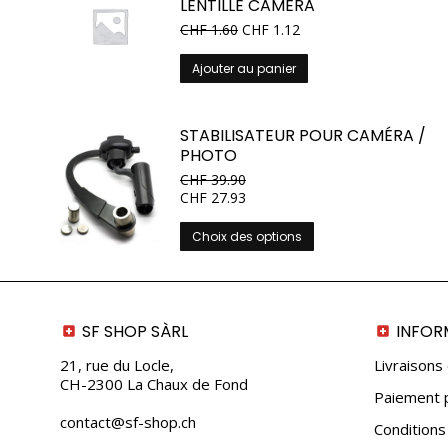
LENTILLE CAMÉRA
CHF
1.60
CHF
1.12
Ajouter au panier
STABILISATEUR POUR CAMÉRA /
PHOTO
CHF
39.90
CHF
27.93
Ce
Choix des options
produit
a
plusieurs
variations.
SF SHOP SÀRL
INFOR
Les
options
21, rue du Locle,
Livraisons
peuvent
CH-2300 La Chaux de Fond
Paiement p
être
choisies
contact@sf-shop.ch
Conditions
sur