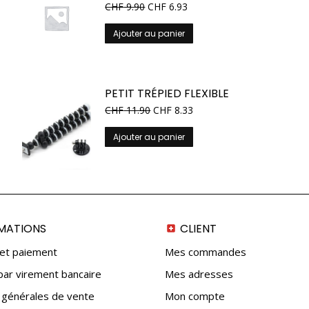
CHF
9.90
CHF
6.93
Ajouter au panier
PETIT TRÉPIED FLEXIBLE
CHF
11.90
CHF
8.33
Ajouter au panier
MATIONS
CLIENT
 et paiement
Mes commandes
ar virement bancaire
Mes adresses
 générales de vente
Mon compte