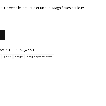
o. Universelle, pratique et unique. Magnifiques couleurs.
r
hoto
UGS :
SAN_APP21
photo
sangle
sangle appareil photo