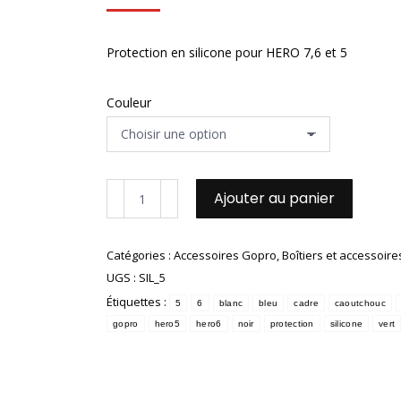
Protection en silicone pour HERO 7,6 et 5
Couleur
quantité
Ajouter au panier
de
Protection
silicone
Catégories :
Accessoires Gopro
,
Boîtiers et accessoire
pour
UGS :
SIL_5
HERO
7,
Étiquettes :
5
6
blanc
bleu
cadre
caoutchouc
6
gopro
hero5
hero6
noir
protection
silicone
vert
et
5