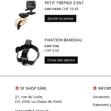
PETIT TRÉPIED 3 EN 1
CHF
14.90
CHF
10.43
Ajouter au panier
FIXATION BANDEAU
CHF
7.90
CHF
5.53
Ce
Choix des options
produit
a
plusieurs
variations.
Les
SF SHOP SÀRL
INFOR
options
peuvent
21, rue du Locle,
Livraisons
être
CH-2300 La Chaux de Fond
Paiement p
choisies
contact@sf-shop.ch
sur