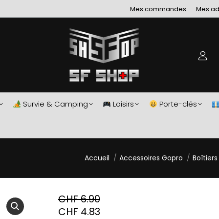
Mes commandes
Mes ad
Survie & Camping
Loisirs
Porte-clés
Vous êtes ici :
Accueil
Accessoires Gopro
Boîtier
CHF
6.90
CHF
4.83