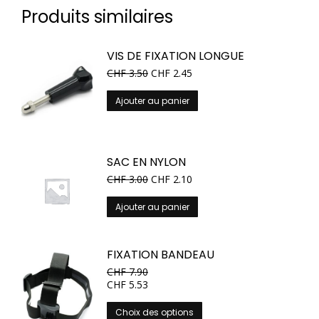
Produits similaires
VIS DE FIXATION LONGUE
CHF
3.50
CHF
2.45
Ajouter au panier
SAC EN NYLON
CHF
3.00
CHF
2.10
Ajouter au panier
FIXATION BANDEAU
CHF
7.90
CHF
5.53
Ce
Choix des options