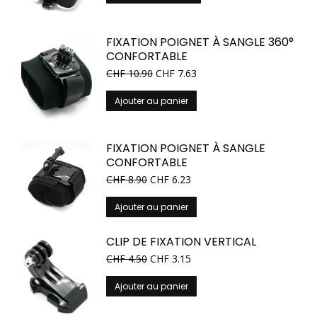
produit
a
plusieurs
FIXATION POIGNET À SANGLE 360°
variations.
CONFORTABLE
Les
CHF
10.90
CHF
7.63
options
peuvent
Ajouter au panier
être
choisies
sur
FIXATION POIGNET À SANGLE
la
CONFORTABLE
page
CHF
8.90
CHF
6.23
du
produit
Ajouter au panier
CLIP DE FIXATION VERTICAL
CHF
4.50
CHF
3.15
Ajouter au panier