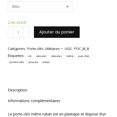
2 en stock
quantité
Ajouter au panier
de
Porte-
clés
Catégories :
Porte-clés
,
Utilitaires
UGS :
POC_M_B
mètre
Étiquettes :
ruban
cm
mesurer
mesures
mètre
pas cher
portee-clés
pouces
ruban
Description
Informations complémentaires
Le porte-clés mètre ruban est en plastique et dispose d’un