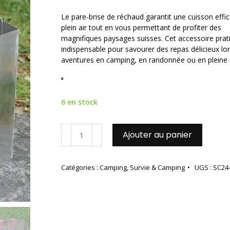
Le pare-brise de réchaud garantit une cuisson effi
plein air tout en vous permettant de profiter des
magnifiques paysages suisses. Cet accessoire prat
indispensable pour savourer des repas délicieux lo
aventures en camping, en randonnée ou en pleine 
6 en stock
quantité
Ajouter au panier
de
Pare-
brise
Catégories :
Camping
,
Survie & Camping
UGS :
SC24
pour
réchaud
de
camping