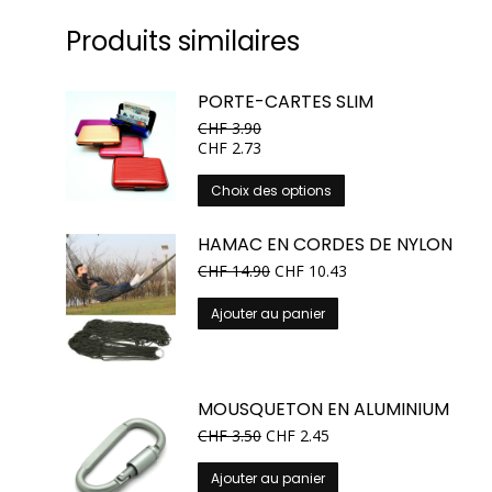
Produits similaires
PORTE-CARTES SLIM
CHF
3.90
CHF
2.73
Ce
Choix des options
produit
a
HAMAC EN CORDES DE NYLON
plusieurs
CHF
14.90
CHF
10.43
variations.
Les
Ajouter au panier
options
peuvent
être
choisies
MOUSQUETON EN ALUMINIUM
sur
CHF
3.50
CHF
2.45
la
page
Ajouter au panier
du