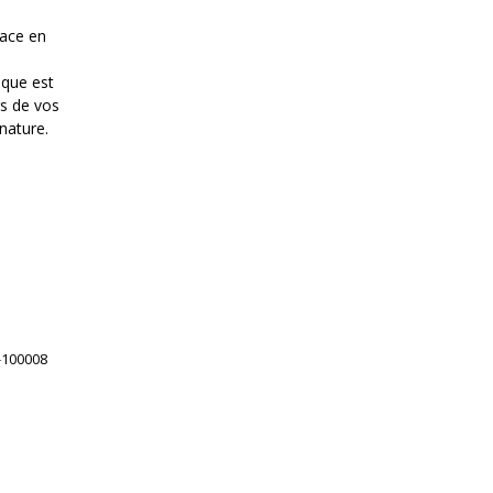
cace en
ique est
rs de vos
nature.
-100008