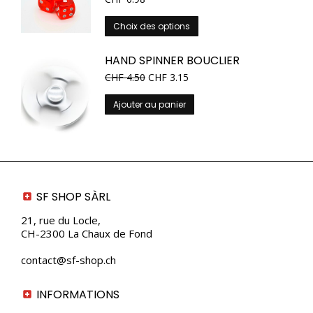
Les
options
Ce
Choix des options
peuvent
produit
être
a
HAND SPINNER BOUCLIER
choisies
plusieurs
CHF
4.50
CHF
3.15
sur
variations.
la
Les
Ajouter au panier
page
options
du
peuvent
produit
être
choisies
sur
la
SF SHOP SÀRL
page
du
21, rue du Locle,
produit
CH-2300 La Chaux de Fond
contact@sf-shop.ch
INFORMATIONS