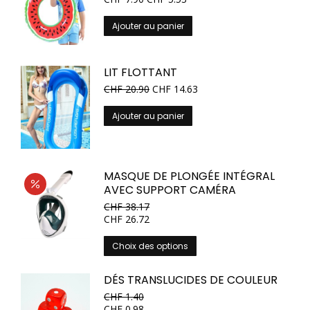
Ajouter au panier
LIT FLOTTANT
CHF
20.90
CHF
14.63
Ajouter au panier
MASQUE DE PLONGÉE INTÉGRAL
AVEC SUPPORT CAMÉRA
CHF
38.17
CHF
26.72
Ce
Choix des options
produit
a
DÉS TRANSLUCIDES DE COULEUR
plusieurs
CHF
1.40
variations.
CHF
0.98