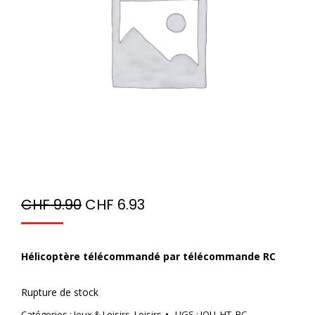
CHF
9.90
CHF
6.93
Hélicoptère télécommandé par télécommande RC
Rupture de stock
Catégories :
Jeux & Loisirs
,
Loisirs
UGS :
JOU_HT_RC