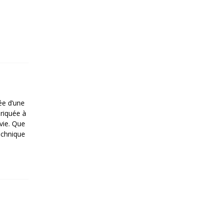
tée d’une
briquée à
 vie. Que
technique