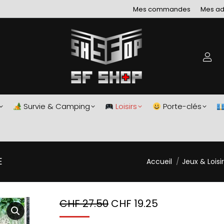
Mes commandes
Mes ad
Survie & Camping
Loisirs
Porte-clés
Vous êtes ici :
E
Accueil
Jeux & Loisi
CHF
27.50
CHF
19.25