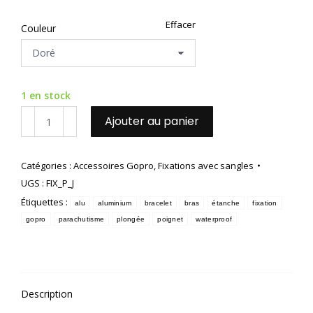
Effacer
Couleur
1 en stock
quantité
Ajouter au panier
de
Fixation
poignet
Catégories :
Accessoires Gopro
,
Fixations avec sangles
stable
UGS :
FIX_P_J
et
waterproof
Étiquettes :
alu
aluminium
bracelet
bras
étanche
fixation
gopro
parachutisme
plongée
poignet
waterproof
Description