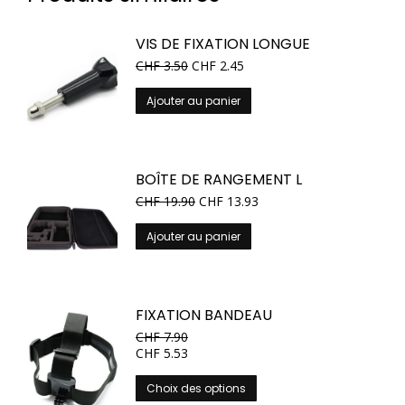
VIS DE FIXATION LONGUE
CHF
3.50
CHF
2.45
Ajouter au panier
BOÎTE DE RANGEMENT L
CHF
19.90
CHF
13.93
Ajouter au panier
FIXATION BANDEAU
CHF
7.90
CHF
5.53
Ce
Choix des options
produit