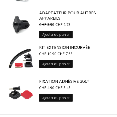
a
plusieurs
ADAPTATEUR POUR AUTRES
variations.
APPAREILS
Les
CHF
3.90
CHF
2.73
options
peuvent
Ajouter au panier
être
choisies
KIT EXTENSION INCURVÉE
sur
CHF
10.90
CHF
7.63
la
page
Ajouter au panier
du
produit
FIXATION ADHÉSIVE 360°
CHF
4.90
CHF
3.43
Ajouter au panier