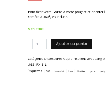
Pour fixer votre GoPro à votre poignet et orienter 
caméra à 360°, vis incluse.
5 en stock
quantité
Ajouter au panier
de
Fixation
poignet
Catégories :
Accessoires Gopro
,
Fixations avec sangle
à
UGS :
FIX_B_L
sangle
360°
Étiquettes :
360
bracelet
bras
fixation
gopro
poi
confortable
avec
vis