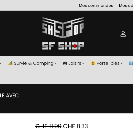
Mes commandes
Mes ad
Survie & Camping
Loisirs
Porte-clés
Vous êtes ici :
LE AVEC
CHF
11.90
CHF
8.33