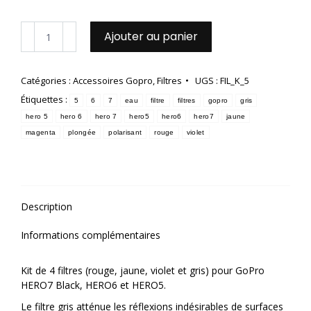
quantité
Ajouter au panier
de
Kit
de
Catégories :
Accessoires Gopro
,
Filtres
UGS :
FIL_K_5
4
Étiquettes :
filtres
5
6
7
eau
filtre
filtres
gopro
gris
pour
hero 5
hero 6
hero 7
hero5
hero6
hero7
jaune
HERO
magenta
plongée
polarisant
rouge
violet
7
Black,
6
et
5
Description
Informations complémentaires
Kit de 4 filtres (rouge, jaune, violet et gris) pour GoPro
HERO7 Black, HERO6 et HERO5.
Le filtre gris atténue les réflexions indésirables de surfaces