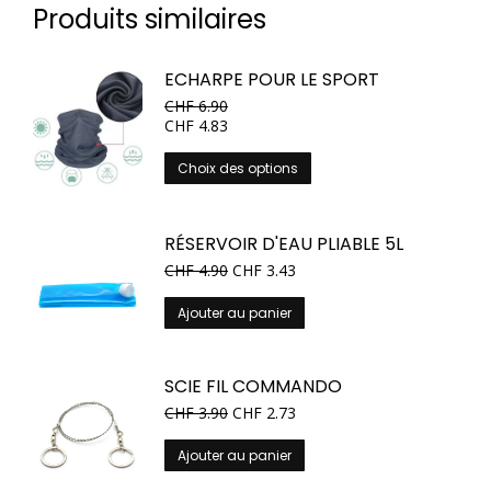
Produits similaires
ECHARPE POUR LE SPORT
CHF
6.90
CHF
4.83
Ce
Choix des options
produit
a
plusieurs
RÉSERVOIR D'EAU PLIABLE 5L
variations.
CHF
4.90
CHF
3.43
Les
options
Ajouter au panier
peuvent
être
choisies
SCIE FIL COMMANDO
sur
CHF
3.90
CHF
2.73
la
page
Ajouter au panier
du
produit