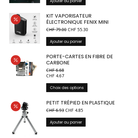
Ajouter au panier
KIT VAPORISATEUR
ÉLECTRONIQUE FENIX MINI
Le
Le
CHF
79.00
CHF
55.30
prix
prix
initial
actuel
Ajouter au panier
était :
est :
CHF 89.00.
CHF 79.00.
PORTE-CARTES EN FIBRE DE
CARBONE
CHF
6.68
CHF
4.67
Ce
Choix des options
produit
a
PETIT TRÉPIED EN PLASTIQUE
plusieurs
Le
Le
CHF
6.93
CHF
4.85
variations.
prix
prix
Les
initial
actuel
Ajouter au panier
options
était :
est :
peuvent
CHF 9.90.
CHF 6.93.
être