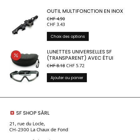
choisies
OUTIL MULTIFONCTION EN INOX
sur
CHF
4.90
la
CHF
3.43
page
du
Ce
Choix des options
produit
produit
a
LUNETTES UNIVERSELLES SF
plusieurs
(TRANSPARENT) AVEC ÉTUI
variations.
Le
Le
CHF
8.18
CHF
5.72
Les
prix
prix
options
initial
actuel
Ajouter au panier
peuvent
était :
est :
être
CHF 10.90.
CHF 8.18.
choisies
sur
la
SF SHOP SÀRL
page
du
21, rue du Locle,
produit
CH-2300 La Chaux de Fond