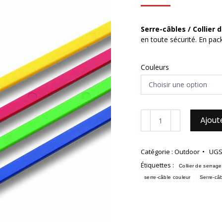
Serre-câbles / Collier 
en toute sécurité. En pac
Couleurs
quantité
Ajout
de
Serre-
câbles
Catégorie :
Outdoor
UGS
/
Étiquettes :
Collier
Collier de serrage
de
serre-câble couleur
Serre-câ
serrage