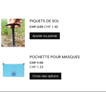
PIQUETS DE SOL
CHF
2.00
CHF
1.40
Ajouter au panier
POCHETTE POUR MASQUES
CHF
1.90
CHF
1.33
Ce
Choix des options
produit
a
plusieurs
variations.
Les
options