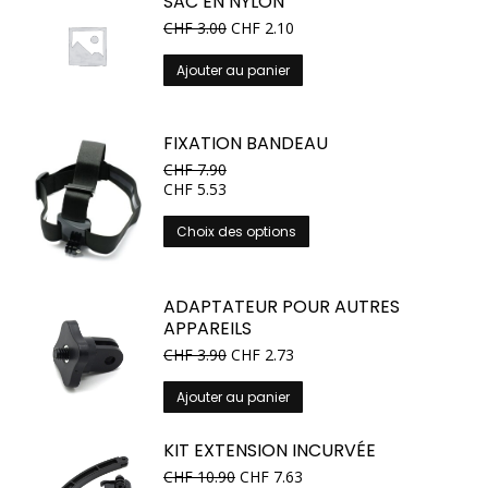
SAC EN NYLON
CHF
3.00
CHF
2.10
Ajouter au panier
FIXATION BANDEAU
CHF
7.90
CHF
5.53
Ce
Choix des options
produit
a
plusieurs
ADAPTATEUR POUR AUTRES
variations.
APPAREILS
Les
CHF
3.90
CHF
2.73
options
peuvent
Ajouter au panier
être
choisies
KIT EXTENSION INCURVÉE
sur
CHF
10.90
CHF
7.63
la