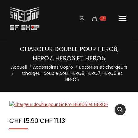
0
CHARGEUR DOUBLE POUR HERO8,
HERO7, HERO6 ET HERO5
Vous êtes ici :
Accueil
Accessoires Gopro
Batteries et chargeurs
Chargeur double pour HERO8, HERO7, HERO6 et
HERO5
CHF
15.90
CHF
11.13