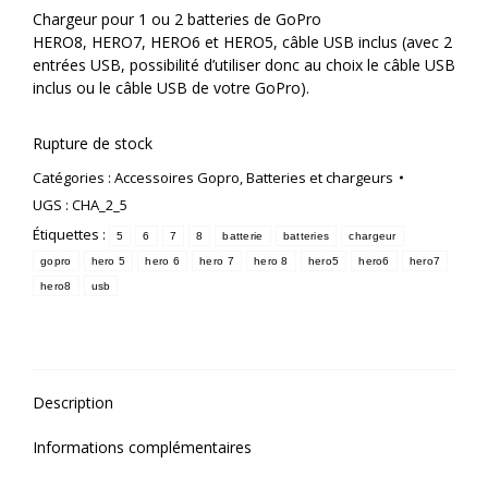
Chargeur pour 1 ou 2 batteries de GoPro
HERO8, HERO7, HERO6 et HERO5, câble USB inclus (avec 2
entrées USB, possibilité d’utiliser donc au choix le câble USB
inclus ou le câble USB de votre GoPro).
Rupture de stock
Catégories :
Accessoires Gopro
,
Batteries et chargeurs
UGS :
CHA_2_5
Étiquettes :
5
6
7
8
batterie
batteries
chargeur
gopro
hero 5
hero 6
hero 7
hero 8
hero5
hero6
hero7
hero8
usb
Description
Informations complémentaires