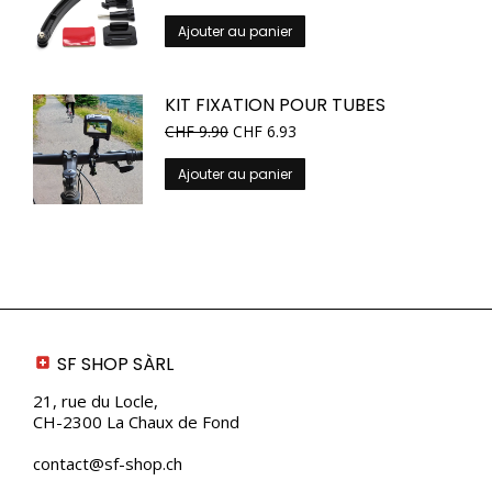
page
Ajouter au panier
du
produit
KIT FIXATION POUR TUBES
CHF
9.90
CHF
6.93
Ajouter au panier
SF SHOP SÀRL
21, rue du Locle,
CH-2300 La Chaux de Fond
contact@sf-shop.ch