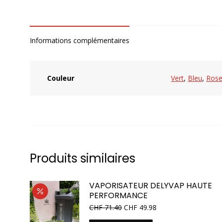
Informations complémentaires
Couleur
Vert
,
Bleu
,
Ros
Produits similaires
VAPORISATEUR DELYVAP HAUTE
PERFORMANCE
Le
Le
CHF
71.40
CHF
49.98
prix
prix