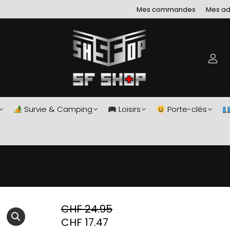
Mes commandes
Mes ad
Survie & Camping
Loisirs
Porte-clés
CHF
24.95
CHF
17.47