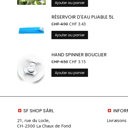
initial
actuel
Ajouter au panier
était :
est :
CHF 119.00.
CHF 71.40.
RÉSERVOIR D'EAU PLIABLE 5L
CHF
4.90
CHF
3.43
Ajouter au panier
HAND SPINNER BOUCLIER
CHF
4.50
CHF
3.15
Ajouter au panier
SF SHOP SÀRL
INFOR
21, rue du Locle,
Livraisons
CH-2300 La Chaux de Fond