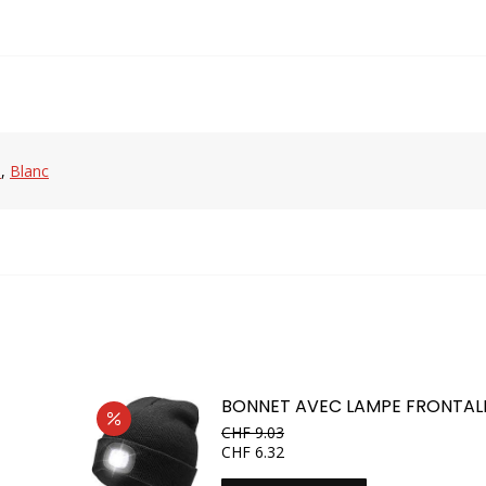
électrique
e
,
Blanc
BONNET AVEC LAMPE FRONTAL
CHF
9.03
CHF
6.32