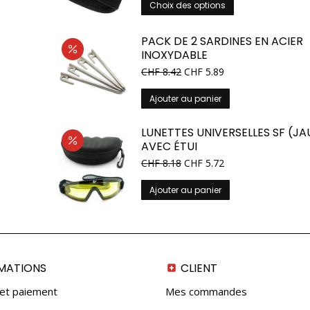
Ce
Choix des options
produit
a
PACK DE 2 SARDINES EN ACIER
plusieurs
INOXYDABLE
variations.
Le
Le
CHF
8.42
CHF
5.89
Les
prix
prix
options
initial
actuel
Ajouter au panier
peuvent
était :
est :
être
CHF 9.90.
CHF 8.42.
LUNETTES UNIVERSELLES SF (JA
choisies
AVEC ÉTUI
sur
la
Le
Le
CHF
8.18
CHF
5.72
prix
prix
page
initial
actuel
du
Ajouter au panier
était :
est :
produit
CHF 10.90.
CHF 8.18.
MATIONS
CLIENT
 et paiement
Mes commandes