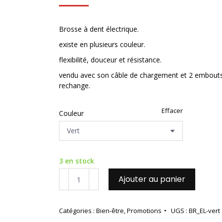
Brosse à dent électrique.
existe en plusieurs couleur.
flexibilité, douceur et résistance.
vendu avec son câble de chargement et 2 embout
rechange.
Effacer
Couleur
3 en stock
quantité
Ajouter au panier
de
Brosse
à
Catégories :
Bien-être
,
Promotions
UGS :
BR_EL-vert
dent