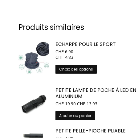
Produits similaires
ECHARPE POUR LE SPORT
CHF
6.90
CHF
4.83
Ce
Choix des options
produit
a
plusieurs
PETITE LAMPE DE POCHE À LED EN
variations.
ALUMINIUM
Les
CHF
19.90
CHF
13.93
options
peuvent
Ajouter au panier
être
choisies
PETITE PELLE-PIOCHE PLIABLE
sur