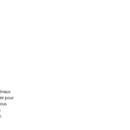
ériaux
le pour
vous
a
e.