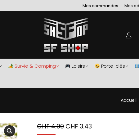
Mes commandes
Mes ad
Survie & Camping
Loisirs
Porte-clés
Vous êtes 
Accueil
CHF
4.90
CHF
3.43