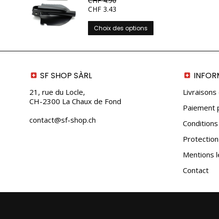
CHF
4.90
la
CHF
3.43
page
du
Ce
Choix des options
produit
produit
a
plusieurs
variations.
SF SHOP SÀRL
INFOR
Les
options
21, rue du Locle,
Livraisons
peuvent
CH-2300 La Chaux de Fond
Paiement p
être
choisies
contact@sf-shop.ch
Conditions
sur
la
Protectio
page
Mentions l
du
produit
Contact