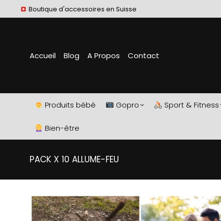
Boutique d'accessoires en Suisse
Accueil
Blog
A Propos
Contact
Produits bébé
Gopro
Sport & Fitness
Bien-être
PACK X 10 ALLUME-FEU