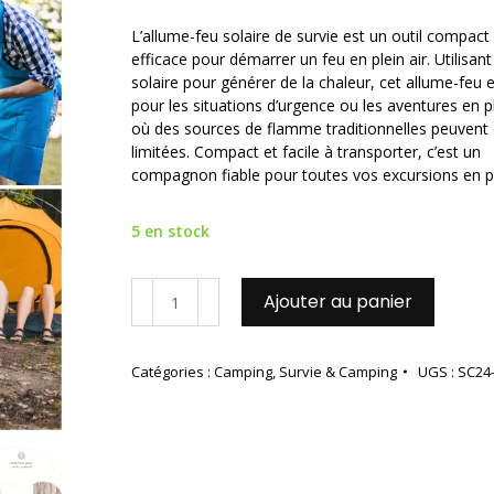
L’allume-feu solaire de survie est un outil compact
efficace pour démarrer un feu en plein air. Utilisant
solaire pour générer de la chaleur, cet allume-feu e
pour les situations d’urgence ou les aventures en pl
où des sources de flamme traditionnelles peuvent 
limitées. Compact et facile à transporter, c’est un
compagnon fiable pour toutes vos excursions en ple
5 en stock
quantité
Ajouter au panier
de
Pack
x
Catégories :
Camping
,
Survie & Camping
UGS :
SC24
10
Allume-
feu