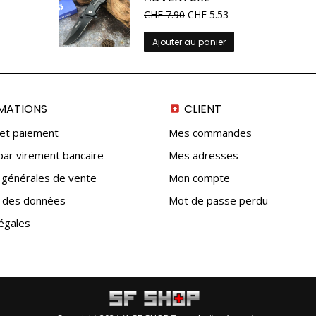
CHF
7.90
CHF
5.53
Ajouter au panier
MATIONS
CLIENT
 et paiement
Mes commandes
ar virement bancaire
Mes adresses
 générales de vente
Mon compte
n des données
Mot de passe perdu
égales