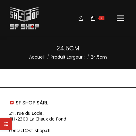
0
24.5CM
Vous êtes ici :
Accueil
Produit Largeur :
24.5cm
SF SHOP SÀRL
21, rue du Locle,
CH-2300 La Chaux de Fond
contact@sf-shop.ch