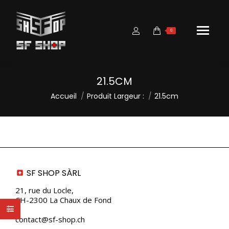
0
21.5CM
Vous êtes ici :
Accueil
Produit Largeur :
21.5cm
SF SHOP SÀRL
21, rue du Locle,
CH-2300 La Chaux de Fond
contact@sf-shop.ch