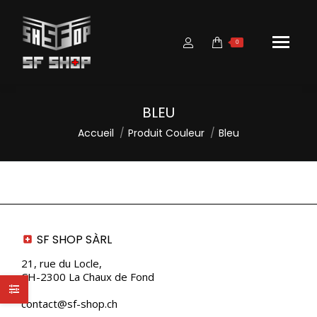
0
BLEU
Vous êtes ici :
Accueil
Produit Couleur
Bleu
SF SHOP SÀRL
21, rue du Locle,
CH-2300 La Chaux de Fond
contact@sf-shop.ch