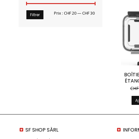
Prix
Prix
Prix :
CHF 20
—
CHF 30
Filtrer
min
max
BOÎTI
ÉTAN
CHF
Aj
SF SHOP SÀRL
INFOR