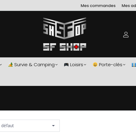
Mes commandes
Mes ad
Survie & Camping
Loisirs
Porte-clés